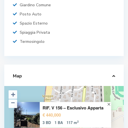
Giardino Comune
Posto Auto
Spazio Esterno
Spiaggia Privata
Termosingolo
Map
RIF. V 156 – Esclusivo Apparta
€ 440,000
2
3 BD
1 BA
117 m