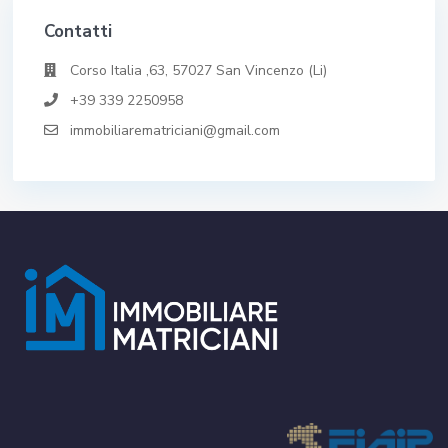
Contatti
Corso Italia ,63, 57027 San Vincenzo (Li)
+39 339 2250958
immobiliarematriciani@gmail.com