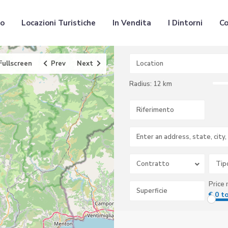
mo
Locazioni Turistiche
In Vendita
I Dintorni
Co
Fullscreen
Prev
Next
Radius:
12 km
Contratto
Tip
Price 
€ 0 t