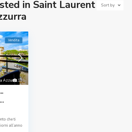
isted in Saint Laurent du
Sort by
zzurra
Vendita
ta Azzurra
19
,
 –
..
nto che ti
iorni all’anno