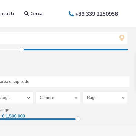
ntatti
Cerca
+39 339 2250958
ologia
Camere
Bagni
range:
o € 1,500,000