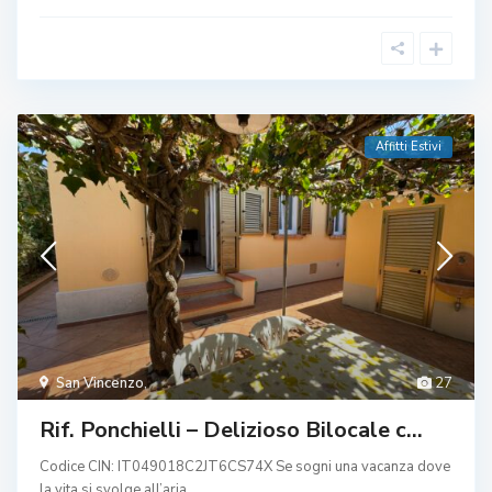
Affitti Estivi
San Vincenzo
,
27
Rif. Ponchielli – Delizioso Bilocale c...
Codice CIN: IT049018C2JT6CS74X Se sogni una vacanza dove
la vita si svolge all’aria
...