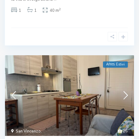
2
1
1
40 m
Affitti Estivi
San Vincenzo
,
26