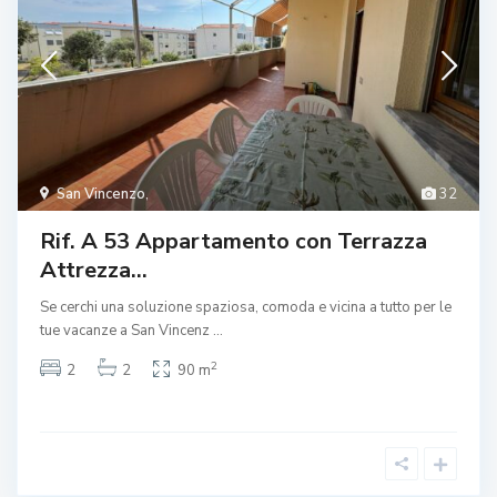
San Vincenzo
,
32
Rif. A 53 Appartamento con Terrazza
Attrezza...
Se cerchi una soluzione spaziosa, comoda e vicina a tutto per le
tue vacanze a San Vincenz
...
2
2
2
90 m