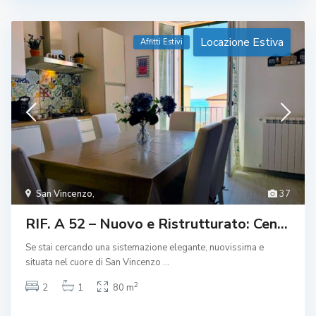
Locazione Estiva
Affitti Estivi
San Vincenzo
,
37
RIF. A 52 – Nuovo e Ristrutturato: Cen...
Se stai cercando una sistemazione elegante, nuovissima e
situata nel cuore di San Vincenzo
...
2
2
1
80 m