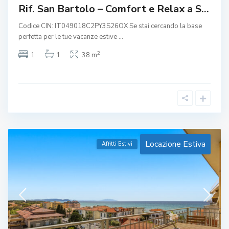
Rif. San Bartolo – Comfort e Relax a S...
Codice CIN: IT049018C2PY3S26OX Se stai cercando la base
perfetta per le tue vacanze estive
...
2
1
1
38 m
Locazione Estiva
Affitti Estivi